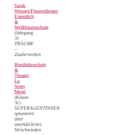
Sarah
Wissner/Figurentheater
Eigentlich
&
Weißfrauenschule
(Jahrgang
3)
TRÄUME
–
Zauberwelten
Bonifatiusschule
&
Theater
La
Senty
Menti
(Klasse
3c)
SUPERAGENTINNEN
spionieren
über
unerklärliches
Verschwinden