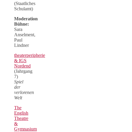
(Staatliches
Schulamt)
Moderation
Bühne:
Sara
Anselment,
Paul
Lindner
theaterperipherie
& IGS
Nordend
(Jahrgang
7)
Spiel
der
verlorenen
Welt
The
English
Theatre
&
Gymnasium