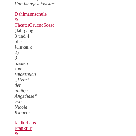
Familiengeschwister
Dahlmannschule
&
TheaterGrueneSosse
(Jahrgang
3 und 4
plus
Jahrgang
2)
3
Szenen
zum
Bilderbuch
„Henri,
der
mutige
Angsthase“
von
Nicola
Kinnear
Kulturhaus
Frankfurt
&