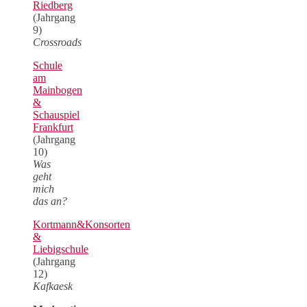
Riedberg
(Jahrgang
9)
Crossroads
Schule
am
Mainbogen
&
Schauspiel
Frankfurt
(Jahrgang
10)
Was
geht
mich
das an?
Kortmann&Konsorten
&
Liebigschule
(Jahrgang
12)
Kafkaesk