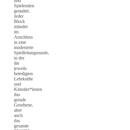
und
Spielenden
gestaltet.
Jeder
Block
mündet
im
Anschluss
in eine
moderierte
Spielleitungsrunde,
in der
die
jeweils
beteiligten
Lehrkräfte
und
Künstler*innen
das
gerade
Gesehene,
aber
auch
das
gesamte